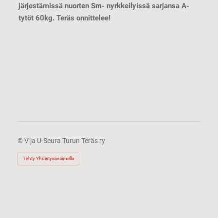
järjestämissä nuorten Sm- nyrkkeilyissä sarjansa A-
tytöt 60kg. Teräs onnittelee!
©
V ja U-Seura Turun Teräs ry
Tehty Yhdistysavaimella