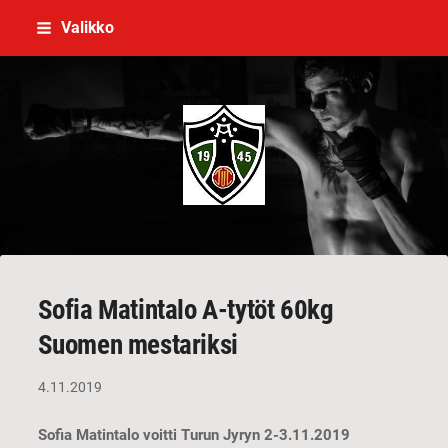
Siirry
Valikko
sivun
sisältöön
V ja U-Seura Turun Teräs ry
Sofia Matintalo A-tytöt 60kg
Suomen mestariksi
4.11.2019
Sofia Matintalo voitti Turun Jyryn 2-3.11.2019