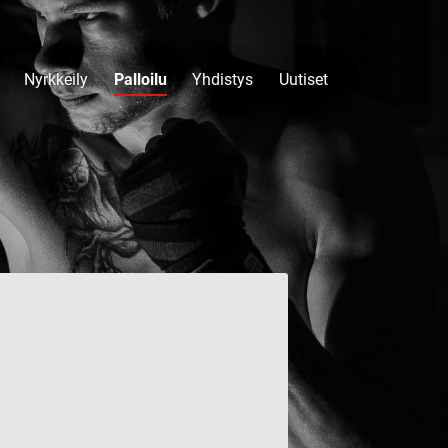
Nyrkkeily
Palloilu
Yhdistys
Uutiset