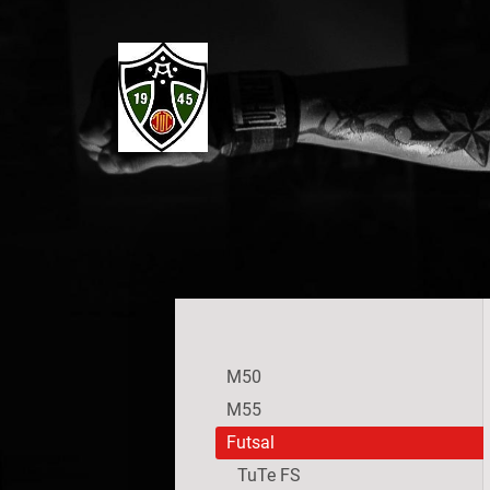
Siirry
sivun
sisältöön
V ja U-Seura Turun Teräs ry
M50
M55
Futsal
TuTe FS