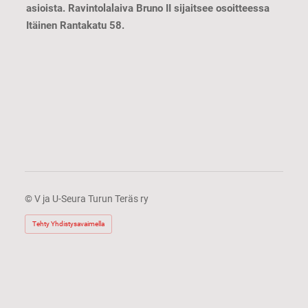
asioista. Ravintolalaiva Bruno II sijaitsee osoitteessa
Itäinen Rantakatu 58.
©
V ja U-Seura Turun Teräs ry
Tehty Yhdistysavaimella