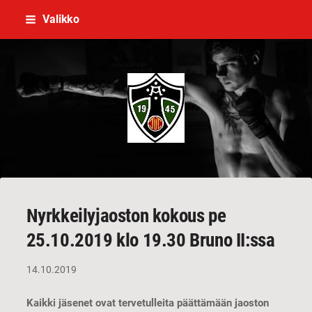
Siirry
Valikko
sivun
sisältöön
V ja U-Seura Turun Teräs ry
Nyrkkeilyjaoston kokous pe
25.10.2019 klo 19.30 Bruno II:ssa
14.10.2019
Kaikki jäsenet ovat tervetulleita päättämään jaoston