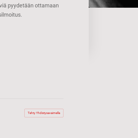
etäviä pyydetään ottamaan
silmoitus.
Tehty Yhdistysavaimella