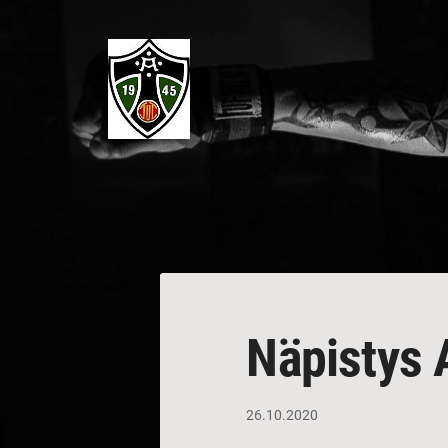
Siirry
sivun
sisältöön
V ja U-Seura Turun Teräs ry
Näpistys 
26.10.2020