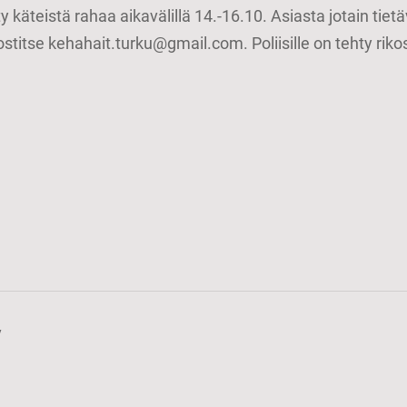
y käteistä rahaa aikavälillä 14.-16.10. Asiasta jotain ti
titse kehahait.turku@gmail.com. Poliisille on tehty riko
y