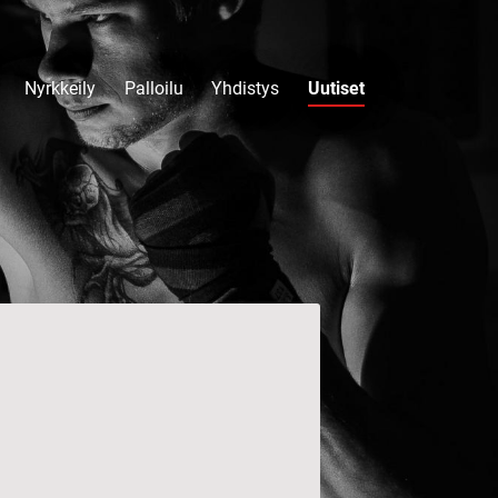
Nyrkkeily
Palloilu
Yhdistys
Uutiset