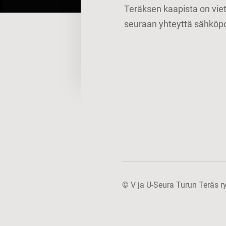
Teräksen kaapista on viet
seuraan yhteyttä sähköpos
©
V ja U-Seura Turun Teräs r