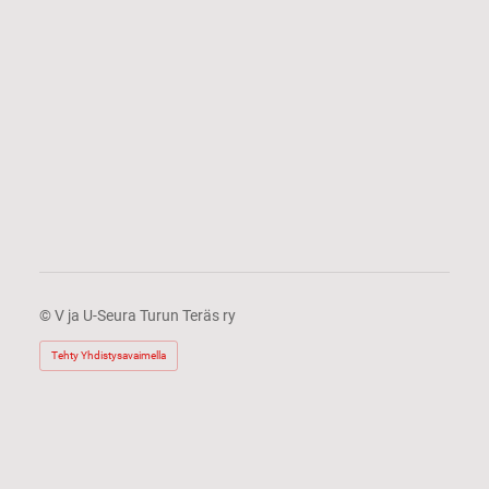
©
V ja U-Seura Turun Teräs ry
Tehty Yhdistysavaimella