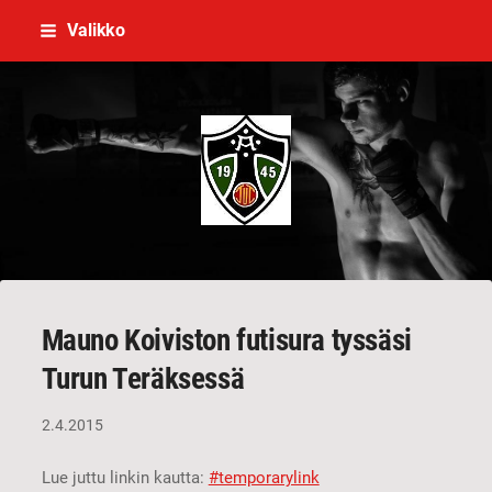
Siirry
Valikko
sivun
sisältöön
V ja U-Seura Turun Teräs ry
Mauno Koiviston futisura tyssäsi
Turun Teräksessä
2.4.2015
Lue juttu linkin kautta:
#temporarylink