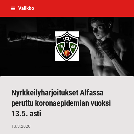
Siirry
Valikko
sivun
sisältöön
V ja U-Seura Turun Teräs ry
Nyrkkeilyharjoitukset Alfassa
peruttu koronaepidemian vuoksi
13.5. asti
13.3.2020