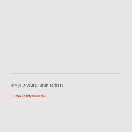
©
V ja U-Seura Turun Teräs ry
Tehty Yhdistysavaimella